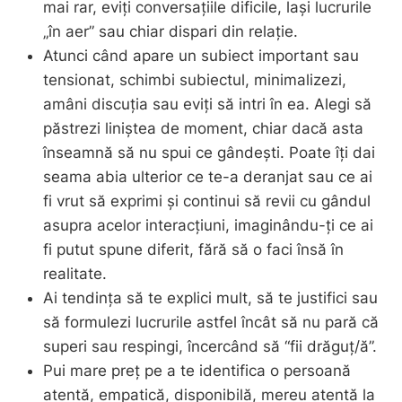
mai rar, eviți conversațiile dificile, lași lucrurile
„în aer” sau chiar dispari din relație.
Atunci când apare un subiect important sau
tensionat, schimbi subiectul, minimalizezi,
amâni discuția sau eviți să intri în ea. Alegi să
păstrezi liniștea de moment, chiar dacă asta
înseamnă să nu spui ce gândești. Poate îți dai
seama abia ulterior ce te-a deranjat sau ce ai
fi vrut să exprimi și continui să revii cu gândul
asupra acelor interacțiuni, imaginându-ți ce ai
fi putut spune diferit, fără să o faci însă în
realitate.
Ai tendința să te explici mult, să te justifici sau
să formulezi lucrurile astfel încât să nu pară că
superi sau respingi, încercând să “fii drăguț/ă”.
Pui mare preț pe a te identifica o persoană
atentă, empatică, disponibilă, mereu atentă la