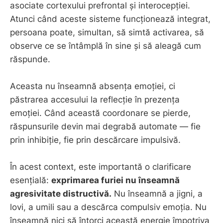
asociate cortexului prefrontal și interocepției.
Atunci când aceste sisteme funcționează integrat,
persoana poate, simultan, să simtă activarea, să
observe ce se întâmplă în sine și să aleagă cum
răspunde.
Aceasta nu înseamnă absența emoției, ci
păstrarea accesului la reflecție în prezența
emoției. Când această coordonare se pierde,
răspunsurile devin mai degrabă automate — fie
prin inhibiție, fie prin descărcare impulsivă.
În acest context, este importantă o clarificare
esențială:
exprimarea furiei nu înseamnă
agresivitate distructivă.
Nu înseamnă a jigni, a
lovi, a umili sau a descărca compulsiv emoția. Nu
înseamnă nici să întorci această energie împotriva