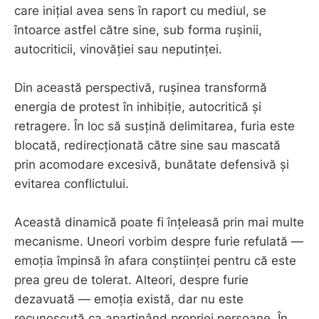
care inițial avea sens în raport cu mediul, se
întoarce astfel către sine, sub forma rușinii,
autocriticii, vinovăției sau neputinței.
Din această perspectivă, rușinea transformă
energia de protest în inhibiție, autocritică și
retragere. În loc să susțină delimitarea, furia este
blocată, redirecționată către sine sau mascată
prin acomodare excesivă, bunătate defensivă și
evitarea conflictului.
Această dinamică poate fi înțeleasă prin mai multe
mecanisme. Uneori vorbim despre furie refulată —
emoția împinsă în afara conștiinței pentru că este
prea greu de tolerat. Alteori, despre furie
dezavuată — emoția există, dar nu este
recunoscută ca aparținând propriei persoane. În