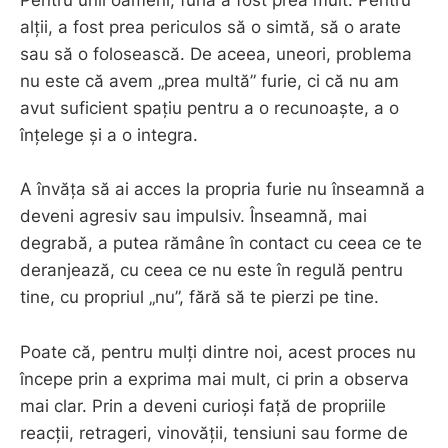
Pentru unii oameni, furia a fost prea mult. Pentru
alții, a fost prea periculos să o simtă, să o arate
sau să o folosească. De aceea, uneori, problema
nu este că avem „prea multă” furie, ci că nu am
avut suficient spațiu pentru a o recunoaște, a o
înțelege și a o integra.
A învăța să ai acces la propria furie nu înseamnă a
deveni agresiv sau impulsiv. Înseamnă, mai
degrabă, a putea rămâne în contact cu ceea ce te
deranjează, cu ceea ce nu este în regulă pentru
tine, cu propriul „nu”, fără să te pierzi pe tine.
Poate că, pentru mulți dintre noi, acest proces nu
începe prin a exprima mai mult, ci prin a observa
mai clar. Prin a deveni curioși față de propriile
reacții, retrageri, vinovății, tensiuni sau forme de