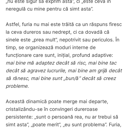
„nu este sigur să exprim asta”, ci „este ceva în
neregulă cu mine pentru că simt asta”.
Astfel, furia nu mai este trăită ca un răspuns firesc
la ceva dureros sau nedrept, ci ca dovadă că
sinele este „prea mult”, nepotrivit sau periculos. În
timp, se organizează moduri interne de
funcționare care sunt, inițial, profund adaptive:
mai bine mă adaptez decât să risc, mai bine tac
decât să agravez lucrurile, mai bine am grijă decât
să rănesc, mai bine sunt „bun/ă” decât să creez
probleme.
Această dinamică poate merge mai departe,
cristalizându-se în convingeri dureroase
persistente: „sunt o persoană rea, nu ar trebui să
simt asta”, „poate merit”, „eu sunt problema”. Furia,