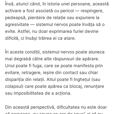
Însă, atunci când, în istoria unei persoane, această
activare a fost asociată cu pericol — respingere,
pedeapsă, pierdere de relație sau expunere la
agresivitate — sistemul nervos poate învăța să o
evite. Astfel, nu doar exprimarea furiei devine
dificilă, ci însăși trăirea ei ca atare.
În aceste condiții, sistemul nervos poate aluneca
mai degrabă către alte răspunsuri de apărare.
Unul poate fi fuga, care se poate manifesta prin
evitare, retragere, ieșire din contact sau chiar
dispariția din relații. Altul poate fi înghețul (sau
colapsul) care poate apărea ca blocaj, renunțare
sau imposibilitatea de a acționa.
Din această perspectivă, dificultatea nu este doar
că persoana „nu spune ce are de spus”, ci că nu