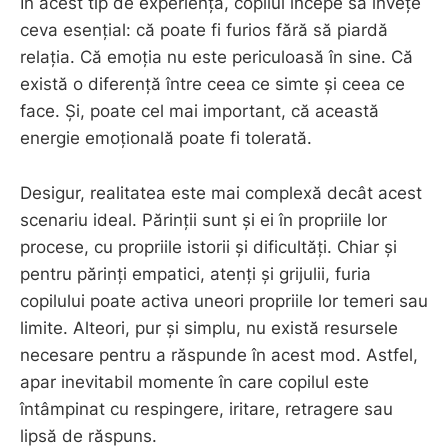
În acest tip de experiență, copilul începe să învețe
ceva esențial: că poate fi furios fără să piardă
relația. Că emoția nu este periculoasă în sine. Că
există o diferență între ceea ce simte și ceea ce
face. Și, poate cel mai important, că această
energie emoțională poate fi tolerată.
Desigur, realitatea este mai complexă decât acest
scenariu ideal. Părinții sunt și ei în propriile lor
procese, cu propriile istorii și dificultăți. Chiar și
pentru părinți empatici, atenți și grijulii, furia
copilului poate activa uneori propriile lor temeri sau
limite. Alteori, pur și simplu, nu există resursele
necesare pentru a răspunde în acest mod. Astfel,
apar inevitabil momente în care copilul este
întâmpinat cu respingere, iritare, retragere sau
lipsă de răspuns.