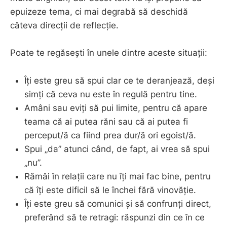
epuizeze tema, ci mai degrabă să deschidă
câteva direcții de reflecție.
Poate te regăsești în unele dintre aceste situații:
Îți este greu să spui clar ce te deranjează, deși
simți că ceva nu este în regulă pentru tine.
Amâni sau eviți să pui limite, pentru că apare
teama că ai putea răni sau că ai putea fi
perceput/ă ca fiind prea dur/ă ori egoist/ă.
Spui „da” atunci când, de fapt, ai vrea să spui
„nu”.
Rămâi în relații care nu îți mai fac bine, pentru
că îți este dificil să le închei fără vinovăție.
Îți este greu să comunici și să confrunți direct,
preferând să te retragi: răspunzi din ce în ce