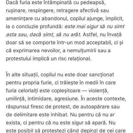
Dacă furia este întâmpinată cu pedeapsă,
rușinare, respingere, retragere afectivă sau
amenințare cu abandonul, copilul ajunge, implicit,
la o concluzie profundă:
este mai sigur să nu simt
asta sau, dacă simt, să nu arăt
. Astfel, nu învață
doar să se comporte într-un mod acceptabil, ci și
că exprimarea nevoilor, a nemulțumirii sau a
protestului implică un risc relațional.
În alte situații, copilul nu este doar sancționat
pentru propria furie, ci trăiește în medii în care
furia celorlalți este copleșitoare — violență,
umilință, intimidare, agresiune. În aceste contexte,
răspunsul firesc de protest, de autoapărare sau
de delimitare este inhibat. Nu pentru că nu ar
exista, ci pentru că nu este sigur să apară. Nu
este posibil să protestezi când depinzi de cei care