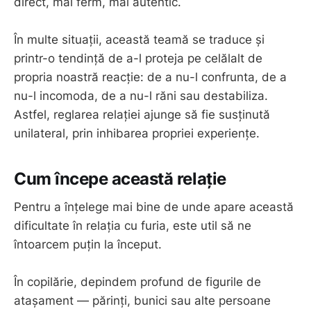
direct, mai ferm, mai autentic.
În multe situații, această teamă se traduce și
printr-o tendință de a-l proteja pe celălalt de
propria noastră reacție: de a nu-l confrunta, de a
nu-l incomoda, de a nu-l răni sau destabiliza.
Astfel, reglarea relației ajunge să fie susținută
unilateral, prin inhibarea propriei experiențe.
Cum începe această relație
Pentru a înțelege mai bine de unde apare această
dificultate în relația cu furia, este util să ne
întoarcem puțin la început.
În copilărie, depindem profund de figurile de
atașament — părinți, bunici sau alte persoane