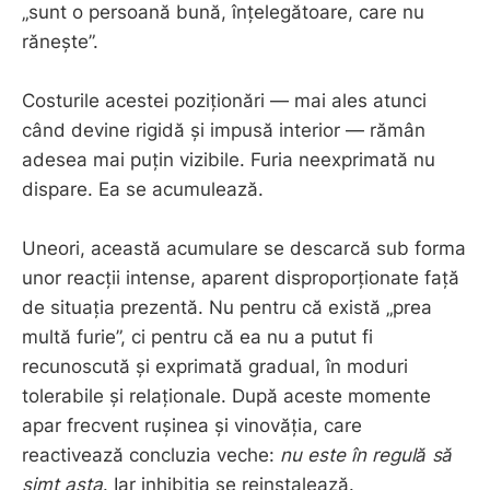
„sunt o persoană bună, înțelegătoare, care nu
rănește”.
Costurile acestei poziționări — mai ales atunci
când devine rigidă și impusă interior — rămân
adesea mai puțin vizibile. Furia neexprimată nu
dispare. Ea se acumulează.
Uneori, această acumulare se descarcă sub forma
unor reacții intense, aparent disproporționate față
de situația prezentă. Nu pentru că există „prea
multă furie”, ci pentru că ea nu a putut fi
recunoscută și exprimată gradual, în moduri
tolerabile și relaționale. După aceste momente
apar frecvent rușinea și vinovăția, care
reactivează concluzia veche:
nu este în regulă să
simt asta
. Iar inhibiția se reinstalează.