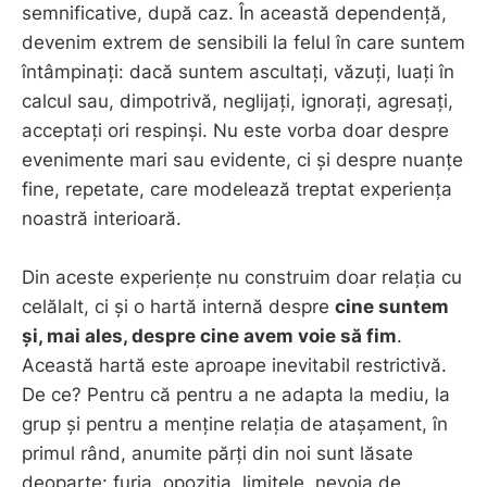
semnificative, după caz. În această dependență,
devenim extrem de sensibili la felul în care suntem
întâmpinați: dacă suntem ascultați, văzuți, luați în
calcul sau, dimpotrivă, neglijați, ignorați, agresați,
acceptați ori respinși. Nu este vorba doar despre
evenimente mari sau evidente, ci și despre nuanțe
fine, repetate, care modelează treptat experiența
noastră interioară.
Din aceste experiențe nu construim doar relația cu
celălalt, ci și o hartă internă despre
cine suntem
și, mai ales, despre cine avem voie să fim
.
Această hartă este aproape inevitabil restrictivă.
De ce? Pentru că pentru a ne adapta la mediu, la
grup și pentru a menține relația de atașament, în
primul rând, anumite părți din noi sunt lăsate
deoparte: furia, opoziția, limitele, nevoia de